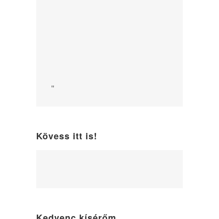
"
Kövess itt is!
WordPress
maintenance
mode
Kedvenc kísérőm