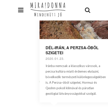
DÉL-IRÁN, A PERZSA-ÖBÖL
SZIGETEI
2020.01.23.
Iránba nemcsak a klasszikus városok, a
perzsa kultúra miatt érdemes elutazni,
bővelkedik természeti különlegességekben
is. A Perzsa-öböl szigetei, Hormuz és
Qeshm pokoli klímával és páratlan
geológiai látványosságokkal szolgál.