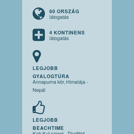
60 ORSZÁG
látogatás
4 KONTINENS
látogatás
LEGJOBB
GYALOGTÚRA
Annapurna kör, Himalája -
Nepál
LEGJOBB
BEACHTIME
Koh Kut sziget - Thaiföld