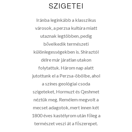
SZIGETEI
Iránba leginkább a klasszikus
városok, a perzsa kultúra miatt
utaznak legtöbben, pedig
bővelkedik természeti
különlegességekben is. Shiraztól
délre már járatlan utakon
folytattuk. Három nap alatt
jutottunk el a Perzsa-öbölbe, ahol
a színes geológiai csoda
szigeteket, Hormuzt és Qeshmet
néztük meg. Remélem megvolt a
mecset adagotok, mert innen két
1800 éves kastélyrom után főleg a
természet veszi át a főszerepet.