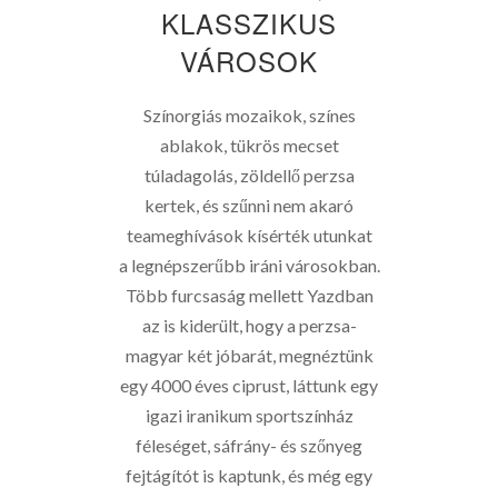
KLASSZIKUS
VÁROSOK
Színorgiás mozaikok, színes
ablakok, tükrös mecset
túladagolás, zöldellő perzsa
kertek, és szűnni nem akaró
teameghívások kísérték utunkat
a legnépszerűbb iráni városokban.
Több furcsaság mellett Yazdban
az is kiderült, hogy a perzsa-
magyar két jóbarát, megnéztünk
egy 4000 éves ciprust, láttunk egy
igazi iranikum sportszínház
féleséget, sáfrány- és szőnyeg
fejtágítót is kaptunk, és még egy