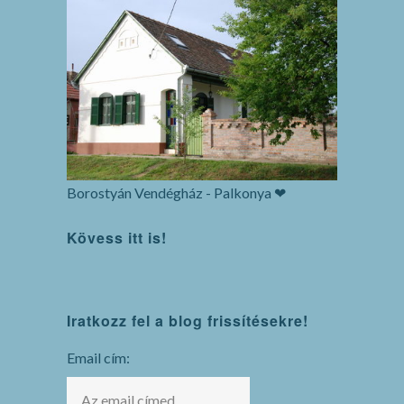
Borostyán Vendégház - Palkonya ❤
Kövess itt is!
WordPress
Iratkozz fel a blog frissítésekre!
maintenance
mode
Email cím: