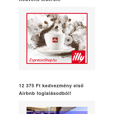
12 375 Ft kedvezmény első
Airbnb foglalásodból!