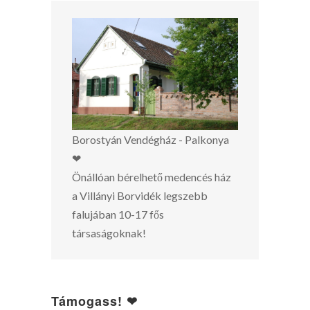
Borostyán Vendégház - Palkonya
❤
Önállóan bérelhető medencés ház
a Villányi Borvidék legszebb
falujában 10-17 fős
társaságoknak!
Támogass! ❤