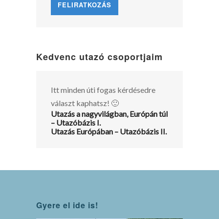
Kedvenc utazó csoportjaim
Itt minden úti fogas kérdésedre
választ kaphatsz! 🙂
Utazás a nagyvilágban, Európán túl
– Utazóbázis I.
Utazás Európában – Utazóbázis II.
Gyere el ide is!