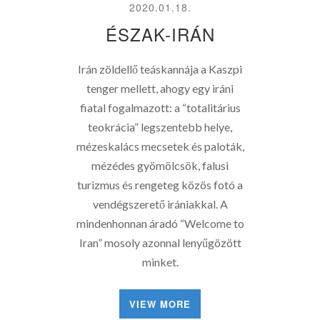
2020.01.18.
ÉSZAK-IRÁN
Irán zöldellő teáskannája a Kaszpi
tenger mellett, ahogy egy iráni
fiatal fogalmazott: a “totalitárius
teokrácia” legszentebb helye,
mézeskalács mecsetek és paloták,
mézédes gyömölcsök, falusi
turizmus és rengeteg közös fotó a
vendégszerető irániakkal. A
mindenhonnan áradó “Welcome to
Iran” mosoly azonnal lenyűgözött
minket.
VIEW MORE